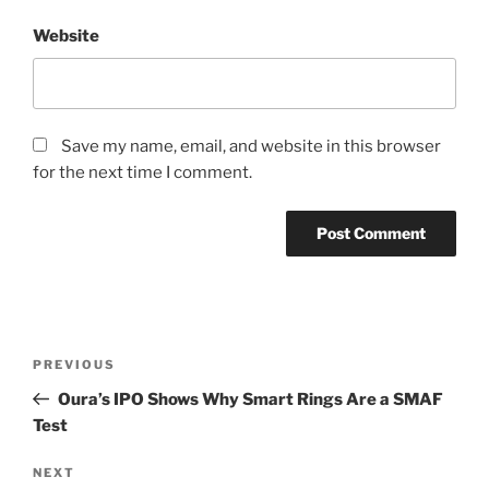
Website
Save my name, email, and website in this browser
for the next time I comment.
Post
Previous
PREVIOUS
navigation
Post
Oura’s IPO Shows Why Smart Rings Are a SMAF
Test
Next
NEXT