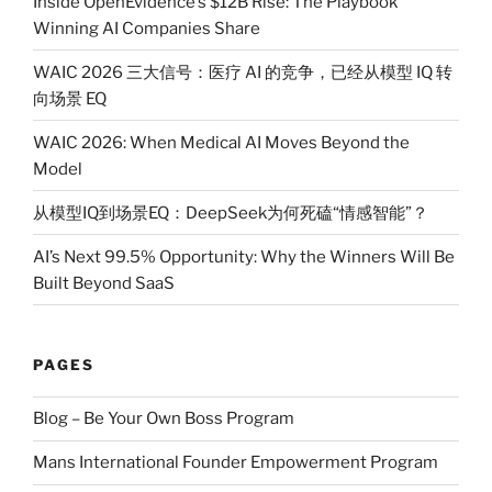
Inside OpenEvidence’s $12B Rise: The Playbook
Winning AI Companies Share
WAIC 2026 三大信号：医疗 AI 的竞争，已经从模型 IQ 转
向场景 EQ
WAIC 2026: When Medical AI Moves Beyond the
Model
从模型IQ到场景EQ：DeepSeek为何死磕“情感智能”？
AI’s Next 99.5% Opportunity: Why the Winners Will Be
Built Beyond SaaS
PAGES
Blog – Be Your Own Boss Program
Mans International Founder Empowerment Program