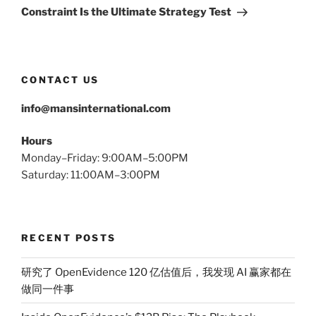
Post
Constraint Is the Ultimate Strategy Test
CONTACT US
info@mansinternational.com
Hours
Monday–Friday: 9:00AM–5:00PM
Saturday: 11:00AM–3:00PM
RECENT POSTS
研究了 OpenEvidence 120 亿估值后，我发现 AI 赢家都在
做同一件事