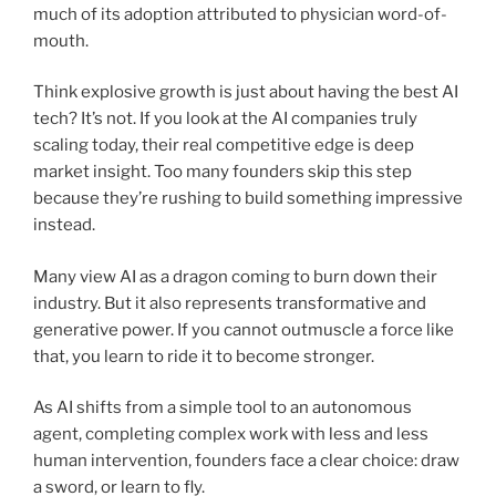
much of its adoption attributed to physician word-of-
mouth.
Think explosive growth is just about having the best AI
tech? It’s not. If you look at the AI companies truly
scaling today, their real competitive edge is deep
market insight. Too many founders skip this step
because they’re rushing to build something impressive
instead.
Many view AI as a dragon coming to burn down their
industry. But it also represents transformative and
generative power. If you cannot outmuscle a force like
that, you learn to ride it to become stronger.
As AI shifts from a simple tool to an autonomous
agent, completing complex work with less and less
human intervention, founders face a clear choice: draw
a sword, or learn to fly.