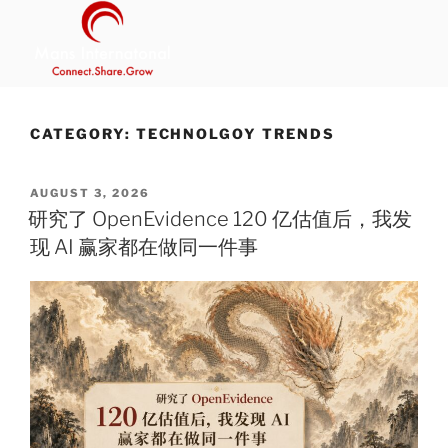
Skip
to
content
MANS INTERNATIONAL
Be Your Own Boss Program
CATEGORY:
TECHNOLGOY TRENDS
POSTED
AUGUST 3, 2026
ON
研究了 OpenEvidence 120 亿估值后，我发
现 AI 赢家都在做同一件事