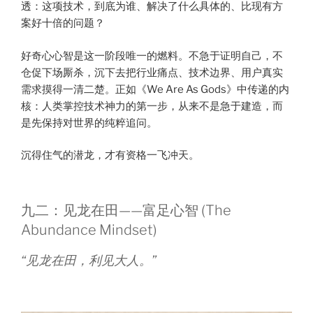
透：这项技术，到底为谁、解决了什么具体的、比现有方
案好十倍的问题？
好奇心心智是这一阶段唯一的燃料。不急于证明自己，不
仓促下场厮杀，沉下去把行业痛点、技术边界、用户真实
需求摸得一清二楚。正如《We Are As Gods》中传递的内
核：人类掌控技术神力的第一步，从来不是急于建造，而
是先保持对世界的纯粹追问。
沉得住气的潜龙，才有资格一飞冲天。
九二：见龙在田——富足心智 (The
Abundance Mindset)
“见龙在田，利见大人。”