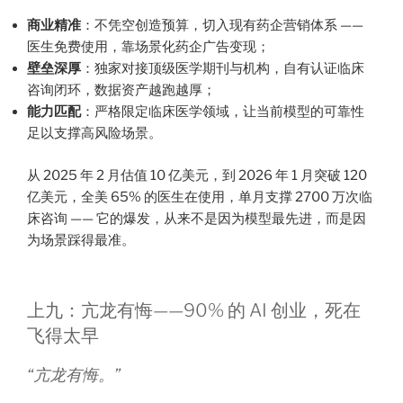
商业精准
：不凭空创造预算，切入现有药企营销体系 ——
医生免费使用，靠场景化药企广告变现；
壁垒深厚
：独家对接顶级医学期刊与机构，自有认证临床
咨询闭环，数据资产越跑越厚；
能力匹配
：严格限定临床医学领域，让当前模型的可靠性
足以支撑高风险场景。
从 2025 年 2 月估值 10 亿美元，到 2026 年 1 月突破 120
亿美元，全美 65% 的医生在使用，单月支撑 2700 万次临
床咨询 —— 它的爆发，从来不是因为模型最先进，而是因
为场景踩得最准。
上九：亢龙有悔——90% 的 AI 创业，死在
飞得太早
“亢龙有悔。”