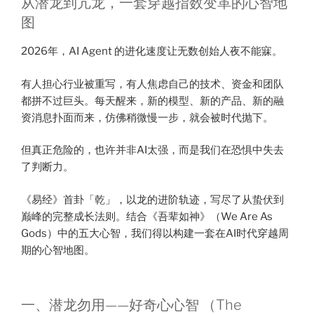
从潜龙到亢龙，一套穿越指数变革的心智地
图
2026年，AI Agent 的进化速度让无数创始人夜不能寐。
有人担心行业被重写，有人焦虑自己的技术、资金和团队
都拼不过巨头。每天醒来，新的模型、新的产品、新的融
资消息扑面而来，仿佛稍微慢一步，就会被时代抛下。
但真正危险的，也许并非AI太强，而是我们在恐惧中失去
了判断力。
《易经》首卦「乾」，以龙的进阶轨迹，写尽了从蛰伏到
巅峰的完整成长法则。结合《吾辈如神》（We Are As
Gods）中的五大心智，我们得以构建一套在AI时代穿越周
期的心智地图。
一、潜龙勿用——好奇心心智 （The