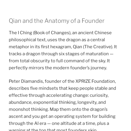
Qian and the Anatomy of a Founder
The I Ching (Book of Changes), an ancient Chinese
philosophical text, uses the dragon as a central
metaphor in its first hexagram, Qian (The Creative). It
tracks a dragon through six stages of maturation —
from total obscurity to full command of the sky. It
perfectly mirrors the modern founder’s journey.
Peter Diamandis, founder of the XPRIZE Foundation,
describes five mindsets that keep people stable and
effective through accelerating change: curiosity,
abundance, exponential thinking, longevity, and
moonshot thinking. Map them onto the dragon’s
ascent and you get an operating system for building
through the AI era — one altitude at a time, plus a
warning at the top that most founders skip.