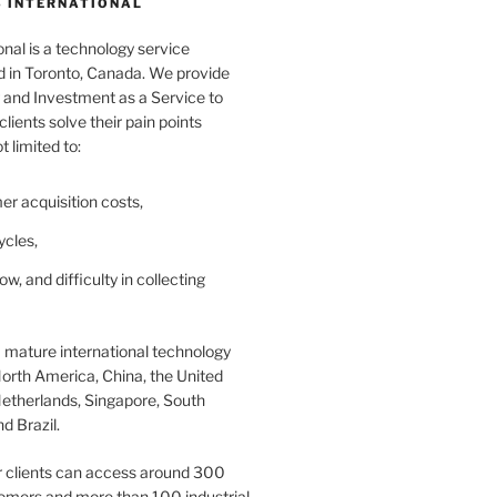
 INTERNATIONAL
nal is a technology service
in Toronto, Canada. We provide
and Investment as a Service to
lients solve their pain points
t limited to:
er acquisition costs,
ycles,
ow, and difficulty in collecting
 mature international technology
orth America, China, the United
etherlands, Singapore, South
d Brazil.
r clients can access around 300
omers and more than 100 industrial