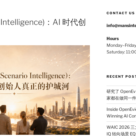
CONTACT US
Intelligence)：AI 时代创
info@mansinte
Hours
Monday–Frida
Saturday: 11
RECENT POS
研究了 OpenEv
家都在做同一
Inside OpenEvi
Winning AI Co
WAIC 2026
IQ 转向场景 EQ