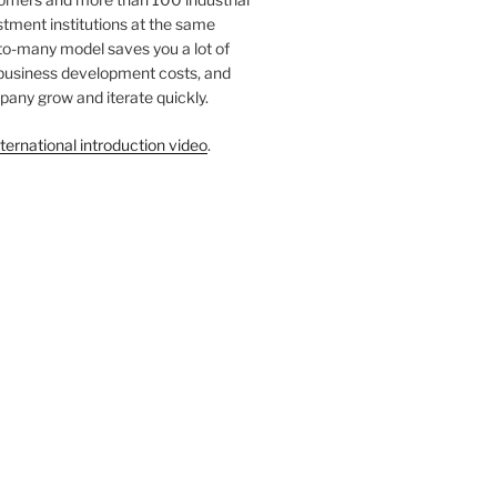
tment institutions at the same
to-many model saves you a lot of
 business development costs, and
any grow and iterate quickly.
ternational introduction video
.