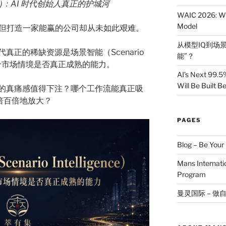
gence)：AI 时代创始人真正的护城河
WAIC 2026: Wh
Model
，但打造一家能赢的公司却从未如此艰难。
从模型IQ到场景
真正的稀缺资源是场景智能（Scenario
能”？
判断一个市场情境是否真正成熟的能力。
AI’s Next 99.5
Will Be Built 
的真痛感值得下注？哪个工作流能真正吸
十倍百倍地放大？
PAGES
Blog – Be You
Mans Internat
Program
曼灵国际 – 做