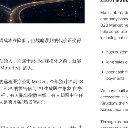
ABOUT MANS
Mans Internatio
company based 
B2B Marketing 
help corporate c
including but no
错成本在降低，但战略误判的代价正变得
high custom
创始人，而属于那些在规模化之前，就能
long sales c
Maturity）的人。
poor cash fl
payments.
远程医疗公司 Medvi，今年预计冲刺 18
DA 的警告信与“AI 生成医生形象”的争
We have built a
 杠杆，有人跑出指数曲线，有人却踩中信任
ecosystem in N
人是否具备“场景智能”。
Kingdom, the N
Korea, Japan an
Through us, ou
corporate cust