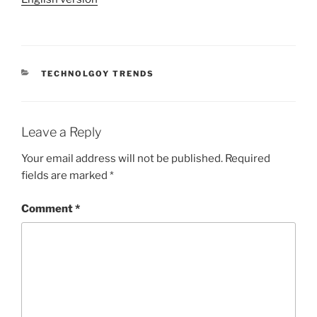
CATEGORIES
TECHNOLGOY TRENDS
Leave a Reply
Your email address will not be published.
Required
fields are marked
*
Comment
*