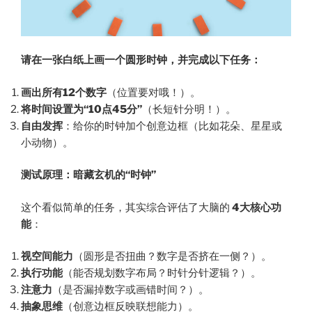
请在一张白纸上画一个圆形时钟，并完成以下任务：
画出所有12个数字
（位置要对哦！）。
将时间设置为“10点45分”
（长短针分明！）。
自由发挥
：给你的时钟加个创意边框（比如花朵、星星或
小动物）。
测试原理：暗藏玄机的“时钟”
这个看似简单的任务，其实综合评估了大脑的
4大核心功
能
：
视空间能力
（圆形是否扭曲？数字是否挤在一侧？）。
执行功能
（能否规划数字布局？时针分针逻辑？）。
注意力
（是否漏掉数字或画错时间？）。
抽象思维
（创意边框反映联想能力）。