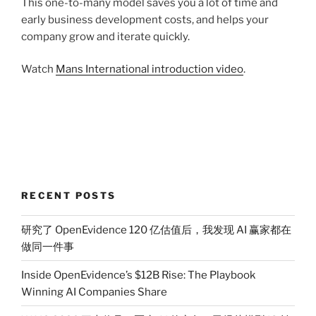
This one-to-many model saves you a lot of time and
early business development costs, and helps your
company grow and iterate quickly.
Watch
Mans International introduction video
.
RECENT POSTS
研究了 OpenEvidence 120 亿估值后，我发现 AI 赢家都在
做同一件事
Inside OpenEvidence’s $12B Rise: The Playbook
Winning AI Companies Share