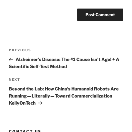
Post
Previous
PREVIOUS
navigation
Post
Alzheimer’s Disease: The #1 Cause Isn’t Age! + A
Scientific Self-Test Method
Next
NEXT
Post
Beyond the Lab: How China’s Humanoid Robots Are
Running — Literally — Toward Commercialization
KellyOnTech
CONTACT US