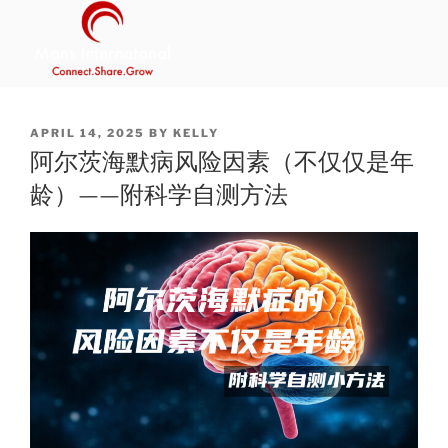
Skip
to
content
MANS INTERNATIONAL
Be Your Own Boss Program
POSTED
APRIL 14, 2025
BY
KELLY
ON
阿尔茨海默病风险因素（不仅仅是年
龄）——附科学自测方法