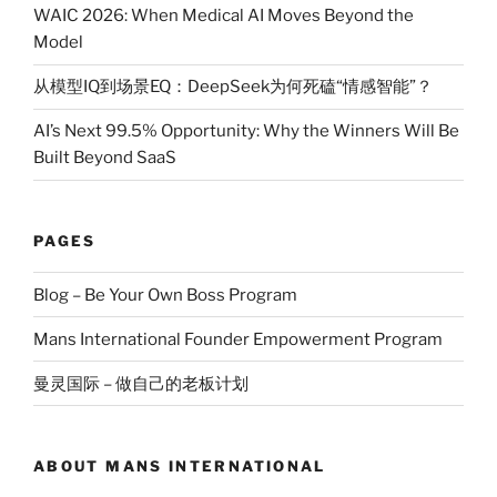
WAIC 2026: When Medical AI Moves Beyond the
Model
从模型IQ到场景EQ：DeepSeek为何死磕“情感智能”？
AI’s Next 99.5% Opportunity: Why the Winners Will Be
Built Beyond SaaS
PAGES
Blog – Be Your Own Boss Program
Mans International Founder Empowerment Program
曼灵国际 – 做自己的老板计划
ABOUT MANS INTERNATIONAL