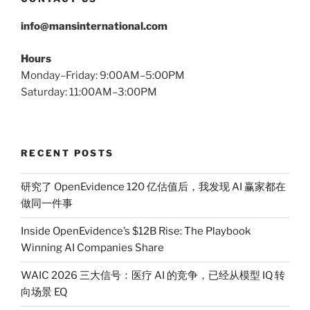
info@mansinternational.com
Hours
Monday–Friday: 9:00AM–5:00PM
Saturday: 11:00AM–3:00PM
RECENT POSTS
研究了 OpenEvidence 120 亿估值后，我发现 AI 赢家都在
做同一件事
Inside OpenEvidence’s $12B Rise: The Playbook
Winning AI Companies Share
WAIC 2026 三大信号：医疗 AI 的竞争，已经从模型 IQ 转
向场景 EQ