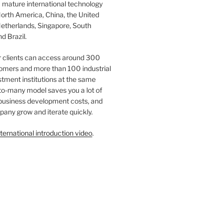
 mature international technology
orth America, China, the United
etherlands, Singapore, South
d Brazil.
r clients can access around 300
omers and more than 100 industrial
tment institutions at the same
to-many model saves you a lot of
 business development costs, and
any grow and iterate quickly.
ternational introduction video
.