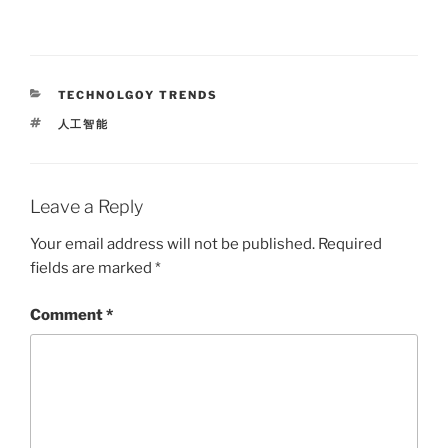
CATEGORIES
TECHNOLGOY TRENDS
TAGS
人工智能
Leave a Reply
Your email address will not be published.
Required
fields are marked
*
Comment
*