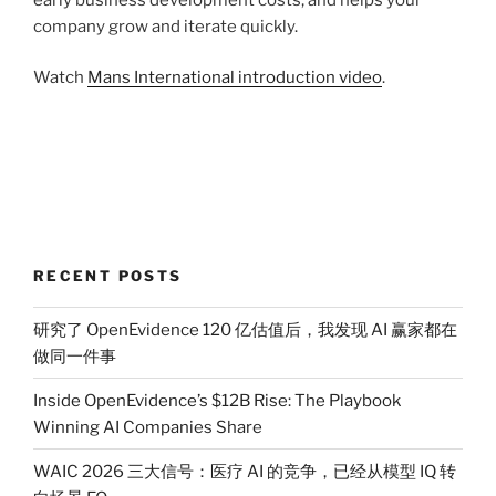
company grow and iterate quickly.
Watch
Mans International introduction video
.
RECENT POSTS
研究了 OpenEvidence 120 亿估值后，我发现 AI 赢家都在
做同一件事
Inside OpenEvidence’s $12B Rise: The Playbook
Winning AI Companies Share
WAIC 2026 三大信号：医疗 AI 的竞争，已经从模型 IQ 转