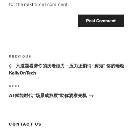
for the next time I comment.
Post
Previous
PREVIOUS
navigation
Post
六道题看穿你的抗老潜力：压力正悄悄 “剪短” 你的端粒
KellyOnTech
Next
NEXT
Post
AI 赋能时代 “场景成熟度”助你洞察先机
CONTACT US