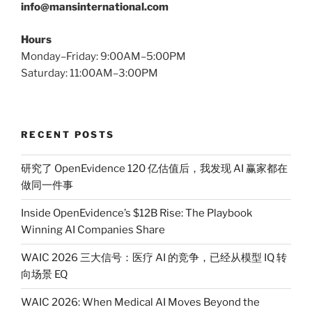
info@mansinternational.com
Hours
Monday–Friday: 9:00AM–5:00PM
Saturday: 11:00AM–3:00PM
RECENT POSTS
研究了 OpenEvidence 120 亿估值后，我发现 AI 赢家都在
做同一件事
Inside OpenEvidence’s $12B Rise: The Playbook
Winning AI Companies Share
WAIC 2026 三大信号：医疗 AI 的竞争，已经从模型 IQ 转
向场景 EQ
WAIC 2026: When Medical AI Moves Beyond the