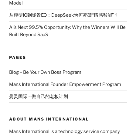
Model
从模型IQ到场景EQ：DeepSeek为何死磕“情感智能”？
AI’s Next 99.5% Opportunity: Why the Winners Will Be
Built Beyond SaaS
PAGES
Blog – Be Your Own Boss Program
Mans International Founder Empowerment Program
曼灵国际 – 做自己的老板计划
ABOUT MANS INTERNATIONAL
Mans International is a technology service company