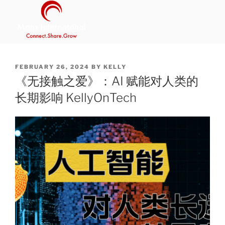
Skip
to
content
MANS INTERNATIONAL
Be Your Own Boss Program
POSTED
FEBRUARY 26, 2024
BY
KELLY
ON
《无接触之爱》：AI 赋能对人类的
长期影响 KellyOnTech