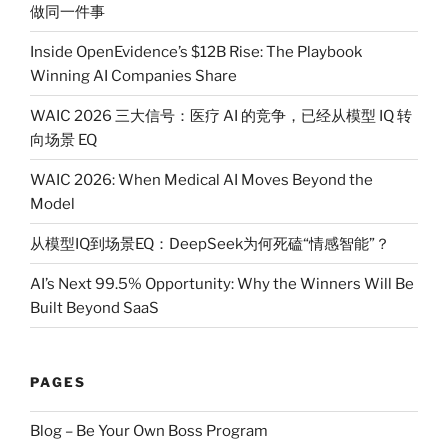
做同一件事
Inside OpenEvidence’s $12B Rise: The Playbook
Winning AI Companies Share
WAIC 2026 三大信号：医疗 AI 的竞争，已经从模型 IQ 转
向场景 EQ
WAIC 2026: When Medical AI Moves Beyond the
Model
从模型IQ到场景EQ：DeepSeek为何死磕“情感智能”？
AI’s Next 99.5% Opportunity: Why the Winners Will Be
Built Beyond SaaS
PAGES
Blog – Be Your Own Boss Program