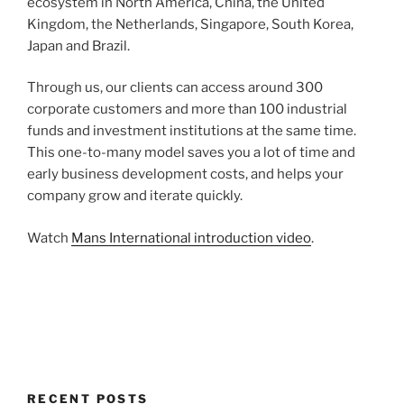
ecosystem in North America, China, the United
Kingdom, the Netherlands, Singapore, South Korea,
Japan and Brazil.
Through us, our clients can access around 300
corporate customers and more than 100 industrial
funds and investment institutions at the same time.
This one-to-many model saves you a lot of time and
early business development costs, and helps your
company grow and iterate quickly.
Watch
Mans International introduction video
.
RECENT POSTS