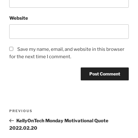
Website
Save my name, email, and website in this browser
for the next time I comment.
Post
Previous
PREVIOUS
navigation
Post
KellyOnTech Monday Motivational Quote
2022.02.20