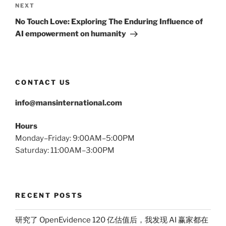
Next
NEXT
Post
No Touch Love: Exploring The Enduring Influence of
AI empowerment on humanity
CONTACT US
info@mansinternational.com
Hours
Monday–Friday: 9:00AM–5:00PM
Saturday: 11:00AM–3:00PM
RECENT POSTS
研究了 OpenEvidence 120 亿估值后，我发现 AI 赢家都在