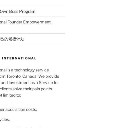
r Own Boss Program
ional Founder Empowerment
自己的老板计划
 INTERNATIONAL
nal is a technology service
in Toronto, Canada. We provide
and Investment as a Service to
lients solve their pain points
t limited to:
er acquisition costs,
ycles,