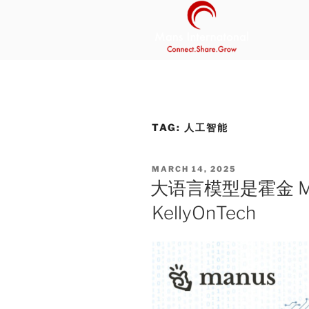
Skip
to
content
MANS INT
Be Your Own Boss Program
TAG:
人工智能
POSTED
MARCH 14, 2025
ON
大语言模型是霍金 Ma
KellyOnTech