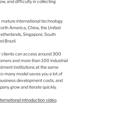
ow, and difficulty in collecting
 mature international technology
orth America, China, the United
etherlands, Singapore, South
d Brazil.
r clients can access around 300
omers and more than 100 industrial
tment institutions at the same
to-many model saves you a lot of
 business development costs, and
any grow and iterate quickly.
ternational introduction video
.