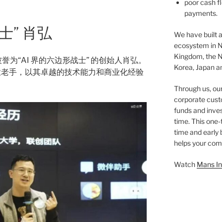
poor cash fl
payments.
士” 肖弘
We have built a
ecosystem in N
Kingdom, the N
被誉为“AI 界的六边形战士” 的创始人肖弘。
Korea, Japan an
业老手，以其卓越的技术能力和商业化经验
Through us, ou
corporate cust
funds and inves
time. This one-
time and early
helps your comp
Watch
Mans In