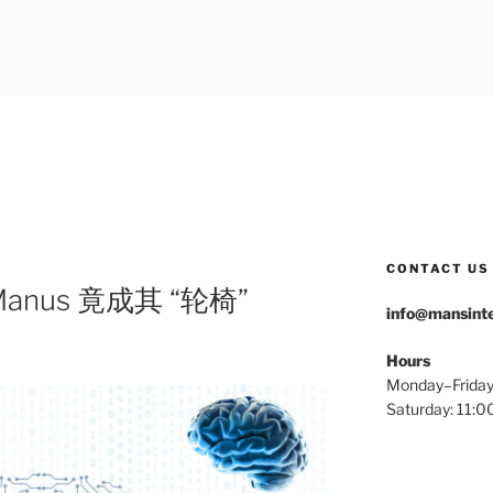
ERNATIONAL
CONTACT US
nus 竟成其 “轮椅”
info@mansinte
Hours
Monday–Frida
Saturday: 11